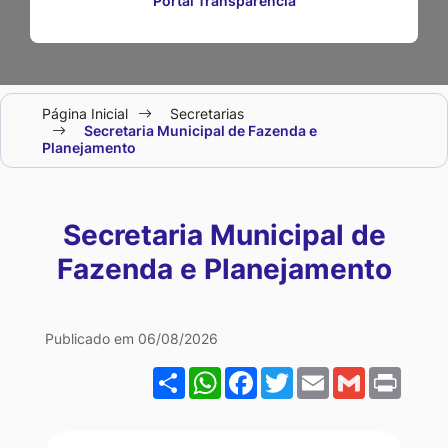
Portal Transparência
Seção
Página Inicial
Secretarias
do
Secretaria Municipal de Fazenda e
Planejamento
menu
principal
Secretaria Municipal de
Fazenda e Planejamento
Seção
Publicado em 06/08/2026
Secretaria
Share
WhatsApp
Facebook
Twitter
Email
Gmail
Print
Municipal
de