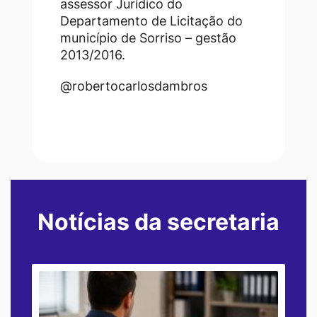
assessor Jurídico do
Departamento de Licitação do
município de Sorriso – gestão
2013/2016.
@robertocarlosdambros
Notícias da secretaria
Seção Notícias da secretaria