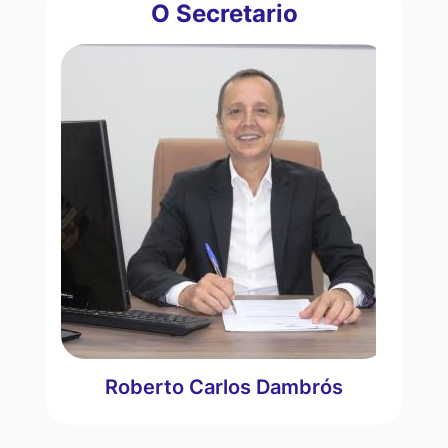
Fazenda
O Secretario
e
Planejamento
Roberto Carlos Dambrós