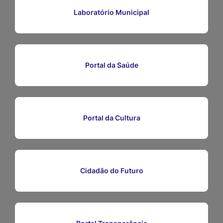
Ir
Laboratório Municipal
para
o
rodapé
Portal da Saúde
[alt+4]
Portal da Cultura
Cidadão do Futuro