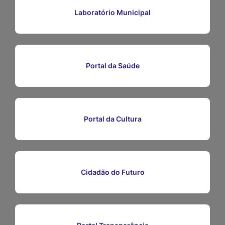
Ir
Laboratório Municipal
para
o
rodapé
Portal da Saúde
[alt+4]
Portal da Cultura
Cidadão do Futuro