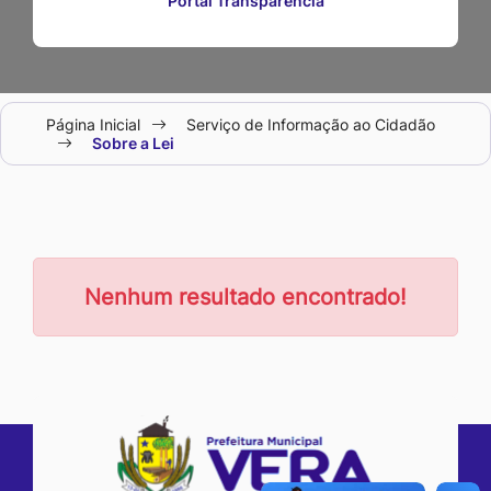
Portal Transparência
Seção
Página Inicial
Serviço de Informação ao Cidadão
do
Sobre a Lei
menu
principal
Nenhum resultado encontrado!