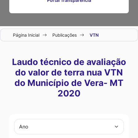
Portal Transparência
Seção
Página Inicial
Publicações
VTN
do
menu
principal
Laudo técnico de avaliação
do valor de terra nua VTN
do Município de Vera- MT
2020