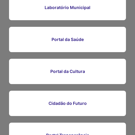
Ir
Laboratório Municipal
para
o
rodapé
Portal da Saúde
[alt+4]
Portal da Cultura
Cidadão do Futuro