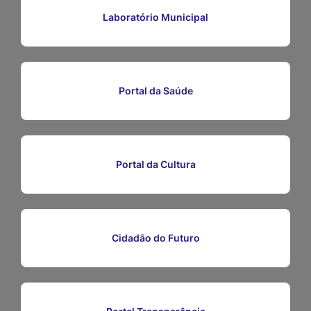
Ir
Laboratório Municipal
para
o
rodapé
Portal da Saúde
[alt+4]
Portal da Cultura
Cidadão do Futuro