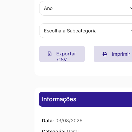
Ir
para
o
rodapé
[alt+4]
Exportar
Imprimir
CSV
Informações
Data:
03/08/2026
Categoria:
Geral