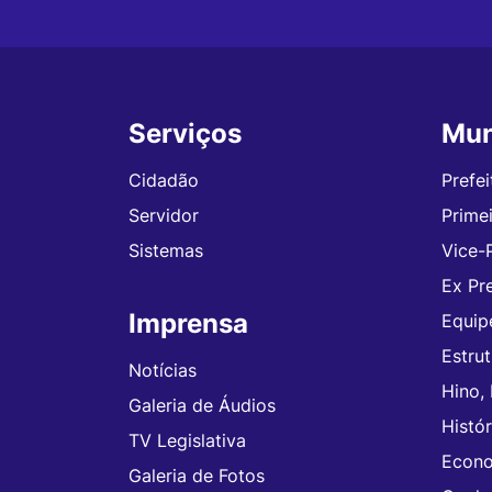
Serviços
Mun
Seção do Rodapé e Contato
Cidadão
Prefei
Servidor
Prime
Sistemas
Vice-
Ex Pre
Imprensa
Equip
Estru
Notícias
Hino,
Galeria de Áudios
Histór
TV Legislativa
Econ
Galeria de Fotos