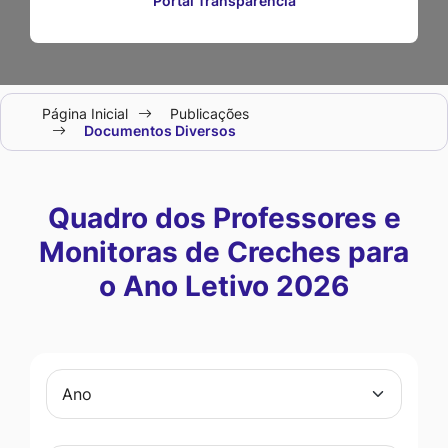
Portal Transparência
Seção
Página Inicial
Publicações
do
Documentos Diversos
menu
principal
Quadro dos Professores e
Monitoras de Creches para
o Ano Letivo 2026