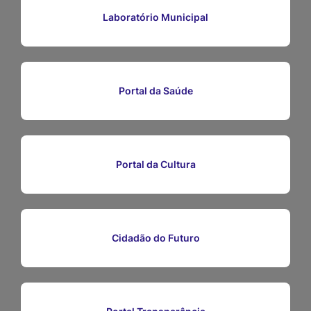
Ir
Laboratório Municipal
para
o
rodapé
Portal da Saúde
[alt+4]
Portal da Cultura
Cidadão do Futuro