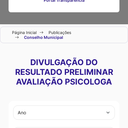
Portal Transparência
Seção
Página Inicial
Publicações
do
Conselho Municipal
menu
principal
DIVULGAÇÃO DO
RESULTADO PRELIMINAR
AVALIAÇÃO PSICOLOGA