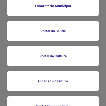
Ir
Laboratório Municipal
para
o
rodapé
Portal da Saúde
[alt+4]
Portal da Cultura
Cidadão do Futuro