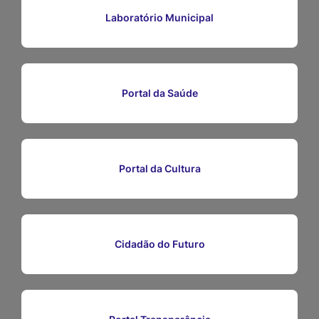
Ir
Laboratório Municipal
para
o
rodapé
Portal da Saúde
[alt+4]
Portal da Cultura
Cidadão do Futuro