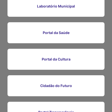
Ir
Laboratório Municipal
para
o
rodapé
Portal da Saúde
[alt+4]
Portal da Cultura
Cidadão do Futuro