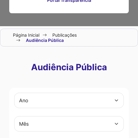
Portal Transparência
Seção
Página Inicial
Publicações
do
Audiência Pública
menu
principal
Audiência Pública