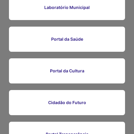
Ir
Laboratório Municipal
para
o
rodapé
Portal da Saúde
[alt+4]
Portal da Cultura
Cidadão do Futuro