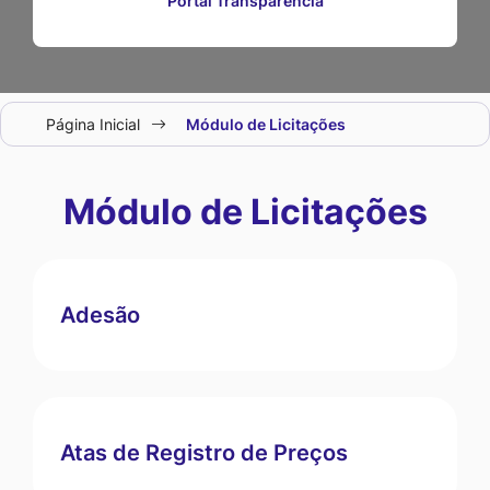
Portal Transparência
Seção
Página Inicial
Módulo de Licitações
do
menu
Módulo de Licitações
principal
Adesão
Atas de Registro de Preços