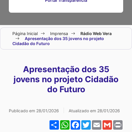
Portal Transparência
Seção
Página Inicial
Imprensa
Rádio Web Vera
do
Apresentação dos 35 jovens no projeto
Cidadão do Futuro
menu
principal
Apresentação dos 35
jovens no projeto Cidadão
do Futuro
Galeria Apresentação dos
Publicado em 28/01/2026
Atualizado em 28/01/2026
Share
WhatsApp
Facebook
Twitter
Email
Gmail
Pri