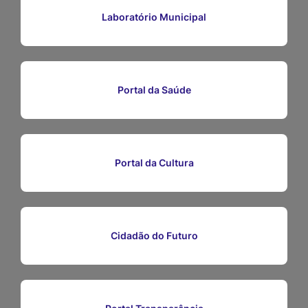
Ir
Laboratório Municipal
para
o
rodapé
Portal da Saúde
[alt+4]
Portal da Cultura
Cidadão do Futuro