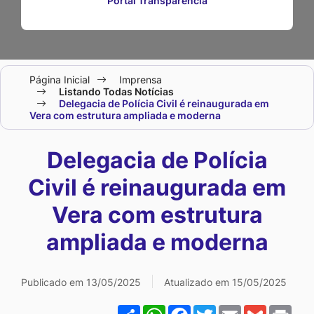
Portal Transparência
Seção
Página Inicial
Imprensa
do
Listando Todas Notícias
Delegacia de Polícia Civil é reinaugurada em
menu
Vera com estrutura ampliada e moderna
principal
Delegacia de Polícia
Civil é reinaugurada em
Vera com estrutura
ampliada e moderna
Publicado em 13/05/2025
Atualizado em 15/05/2025
Share
WhatsApp
Facebook
Twitter
Email
Gmail
Pri