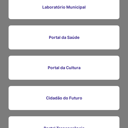
Ir
Laboratório Municipal
para
o
rodapé
Portal da Saúde
[alt+4]
Portal da Cultura
Cidadão do Futuro