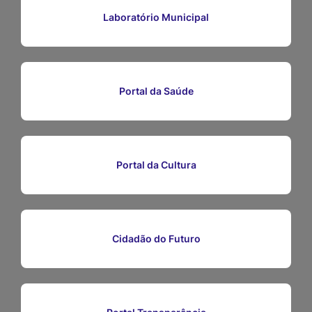
Ir
Laboratório Municipal
para
o
rodapé
Portal da Saúde
[alt+4]
Portal da Cultura
Cidadão do Futuro