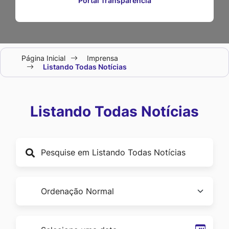
Portal Transparência
Seção
Página Inicial
Imprensa
do
Listando Todas Notícias
menu
principal
Listando Todas Notícias