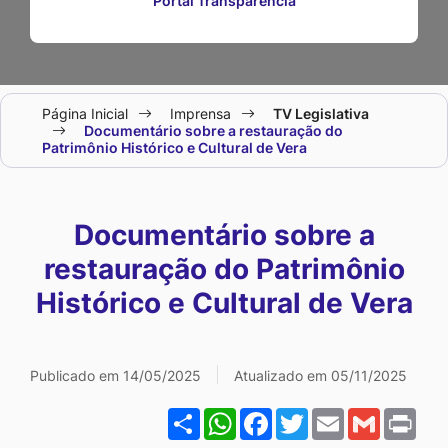
Portal Transparência
Seção
Página Inicial
Imprensa
TV Legislativa
do
Documentário sobre a restauração do
Patrimônio Histórico e Cultural de Vera
menu
principal
Documentário sobre a
restauração do Patrimônio
Histórico e Cultural de Vera
Galeria Documentário sobr
Publicado em 14/05/2025
Atualizado em 05/11/2025
Share
WhatsApp
Facebook
Twitter
Email
Gmail
Pri