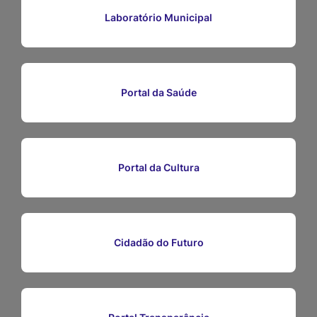
Ir
Laboratório Municipal
para
o
rodapé
Portal da Saúde
[alt+4]
Portal da Cultura
Cidadão do Futuro