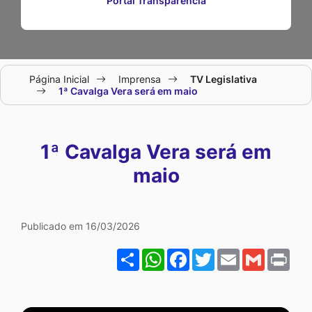
Portal Transparência
Seção
Página Inicial
Imprensa
TV Legislativa
do
1ª Cavalga Vera será em maio
menu
principal
1ª Cavalga Vera será em
maio
Galeria 1ª Cavalga Vera s
Publicado em 16/03/2026
Share
WhatsApp
Facebook
Twitter
Email
Gmail
Pri