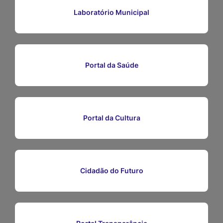
Ir
Laboratório Municipal
para
o
rodapé
Portal da Saúde
[alt+4]
Portal da Cultura
Cidadão do Futuro