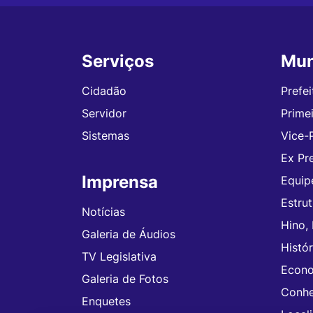
Serviços
Mun
Seção do Rodapé e Contato
Cidadão
Prefei
Servidor
Prime
Sistemas
Vice-
Ex Pre
Imprensa
Equip
Estru
Notícias
Hino,
Galeria de Áudios
Histór
TV Legislativa
Econ
Galeria de Fotos
Conhe
Enquetes