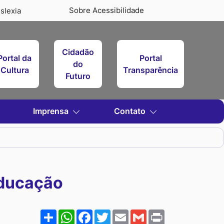
Sobre Acessibilidade
slexia
Cidadão
Portal da
Portal
do
Cultura
Transparência
Futuro
Imprensa
Contato
Educação
Share
WhatsApp
Facebook
Twitter
Email
Gmail
Print