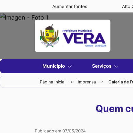
Seção
Ir
Aumentar fontes
Alto 
de
para
Prefeitura
atalhos
o
Seção
e
conteúdo
do
de
links
[alt+1]
menu
de
Ir
principal
Vera
acessibilidade
para
Seção
Município
Serviços
o
do
-
menu
menu
Página Inicial
Imprensa
Galeria de F
[alt+2]
principal
MT
Ir
para
Quem cu
a
busca
[alt+3]
Publicado em 07/05/2024