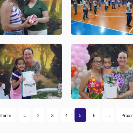
terior
...
2
3
4
5
6
...
Próxi