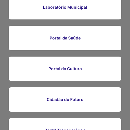
Ir
Laboratório Municipal
para
o
rodapé
Portal da Saúde
[alt+4]
Portal da Cultura
Cidadão do Futuro