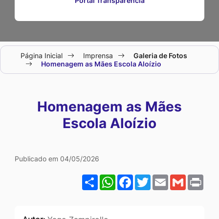
Portal Transparência
Seção
Página Inicial
Imprensa
Galeria de Fotos
do
Homenagem as Mães Escola Aloízio
menu
principal
Homenagem as Mães
Escola Aloízio
Galeria Homenagem as Mã
Publicado em 04/05/2026
Share
WhatsApp
Facebook
Twitter
Email
Gmail
Pri