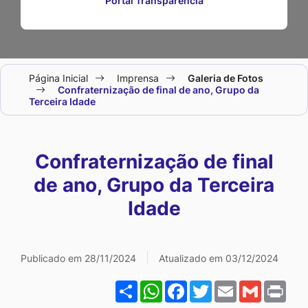
Portal Transparência
Seção
Página Inicial
Imprensa
Galeria de Fotos
do
Confraternização de final de ano, Grupo da
Terceira Idade
menu
principal
Confraternização de final
de ano, Grupo da Terceira
Idade
Galeria Confraternização 
Publicado em 28/11/2024
Atualizado em 03/12/2024
Share
WhatsApp
Facebook
Twitter
Email
Gmail
Pri