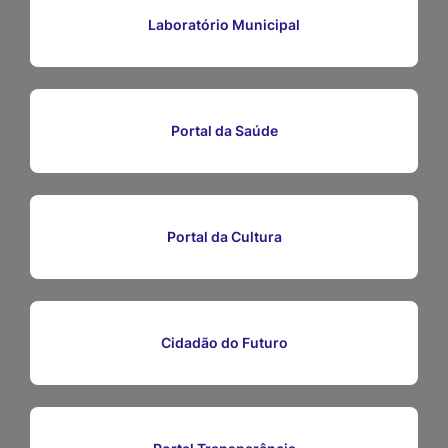
Ir
Laboratório Municipal
para
o
rodapé
Portal da Saúde
[alt+4]
Portal da Cultura
Cidadão do Futuro