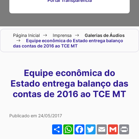
Portal Transparência
Seção
Página Inicial
Imprensa
Galerias de Áudios
do
Equipe econômica do Estado entrega balanço
das contas de 2016 ao TCE MT
menu
principal
Equipe econômica do
Estado entrega balanço das
contas de 2016 ao TCE MT
Galeria Equipe econômica
Publicado em 24/05/2017
Share
WhatsApp
Facebook
Twitter
Email
Gmail
Pri