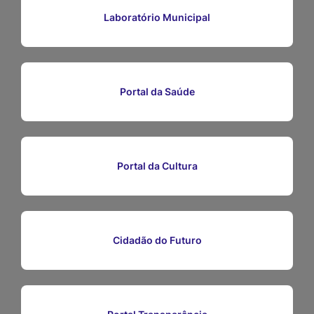
Ir
Laboratório Municipal
para
o
rodapé
Portal da Saúde
[alt+4]
Portal da Cultura
Cidadão do Futuro