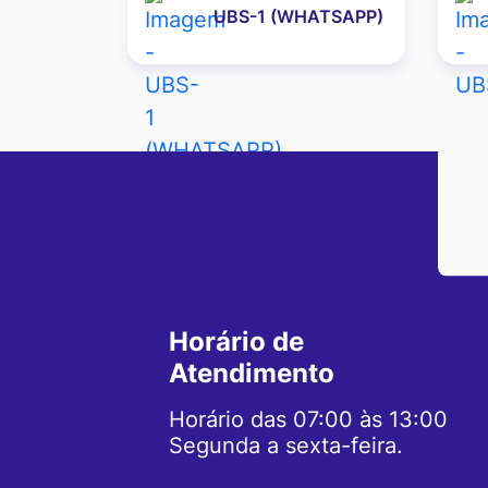
UBS-1 (WHATSAPP)
Ir
para
o
rodapé
[alt+4]
Horário de
Atendimento
Horário das 07:00 às 13:00
Segunda a sexta-feira.