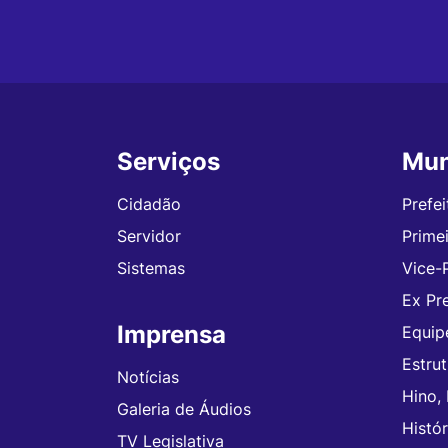
Serviços
Mun
Seção do Rodapé e Contato
Cidadão
Prefei
Servidor
Prime
Sistemas
Vice-
Ex Pre
Imprensa
Equip
Estru
Notícias
Hino,
Galeria de Áudios
Histór
TV Legislativa